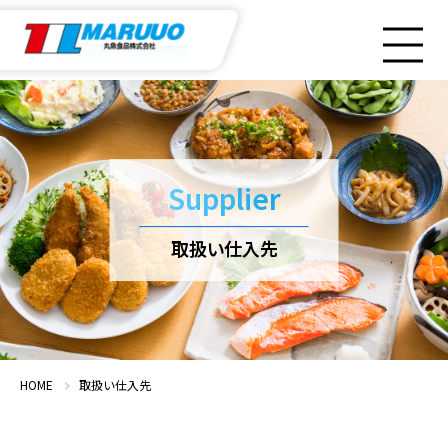
企業情報
Supplier
丸魚食品の特徴
取扱い仕入先
取扱い商品
取扱い仕入先
HOME
取扱い仕入先
採用情報