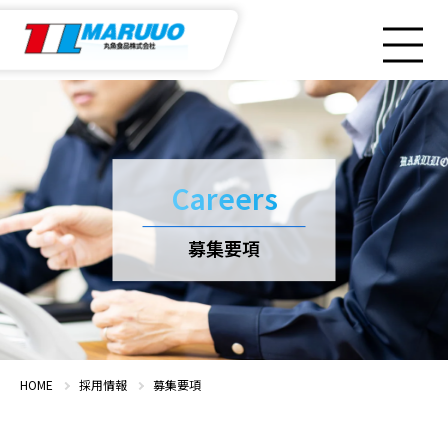
企業情報
Careers
丸魚食品の特徴
募集要項
取扱い商品
取扱い仕入先
HOME
採用情報
募集要項
採用情報